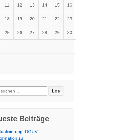
11
12
13
14
15
16
18
19
20
21
22
23
25
26
27
28
29
30
.
e
:
este Beiträge
tualisierung: DGUV-
formation zu