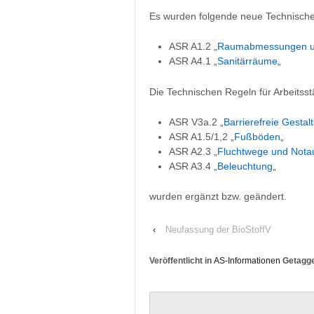
Es wurden folgende neue Technische 
ASR A1.2 „
Raumabmessungen u
ASR A4.1 „
Sanitärräume
„
Die Technischen Regeln für Arbeitsst
ASR V3a.2 „
Barrierefreie Gestal
ASR A1.5/1,2 „
Fußböden
„
ASR A2.3 „
Fluchtwege und Notau
ASR A3.4 „
Beleuchtung
„
wurden ergänzt bzw. geändert.
‹
Neufassung der BioStoffV
Veröffentlicht in
AS-Informationen
Getagge