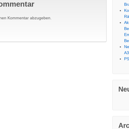
Kommentar
Br
Ko
R
inen Kommentar abzugeben.
Ak
Be
Em
Be
Ne
A3
PS
Ne
Ar