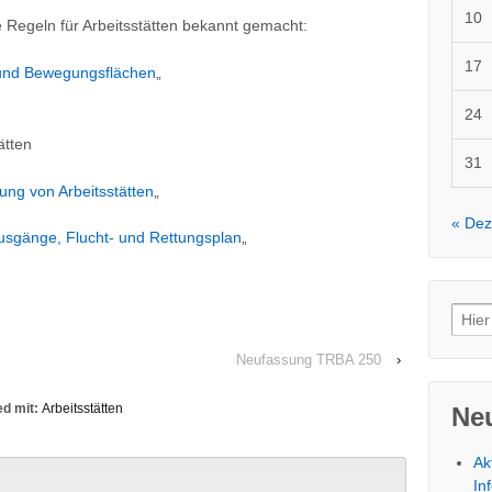
10
Regeln für Arbeitsstätten bekannt gemacht:
17
nd Bewegungsflächen
„
24
ätten
31
tung von Arbeitsstätten
„
« Dez
sgänge, Flucht- und Rettungsplan
„
Such
nach
Neufassung TRBA 250
›
d mit:
Arbeitsstätten
Neu
Ak
In