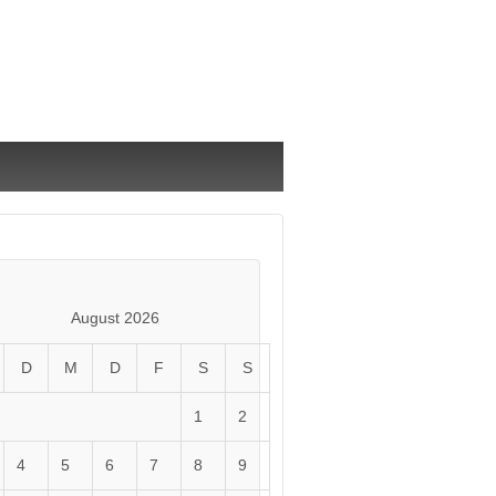
August 2026
D
M
D
F
S
S
1
2
4
5
6
7
8
9