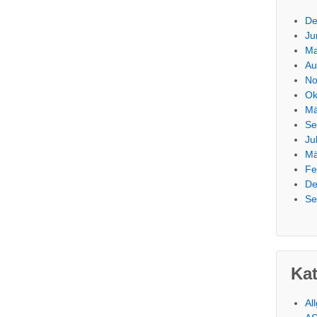
De
Ju
Ma
Au
No
Ok
Mä
Se
Ju
Mä
Fe
De
Se
Ka
Al